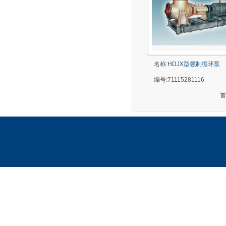
名称:
HDJX型强制循环泵
编号:
71115281116
首